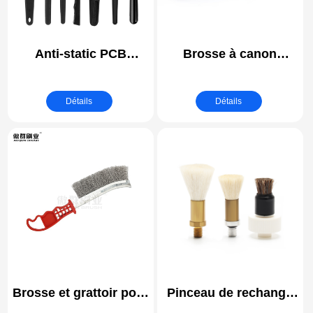
Anti-static PCB
Brosse à canon
Cleaning Brush | ESD
militaire | Army
(electrostatic
Cannon Cleaning
Détails
Détails
discharge) Safe
Brushes
Brosse et grattoir pour
Pinceau de rechange
barbecue - Poignée en
pour pistolet à colle |