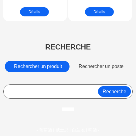
bois et tête
Fabricant de pinceaux
Détails
Détails
remplaçable en acier
sur mesure | Embout
inoxydable
de pinceau pour
applicateur d'adhésif
Pint
RECHERCHE
Rechercher un produit
Rechercher un poste
Recherche
- 葡萄酒 | 威士忌 | 白兰地 | 啤酒 -