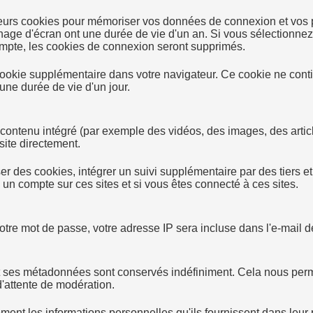
eurs cookies pour mémoriser vos données de connexion et vos p
chage d'écran ont une durée de vie d'un an. Si vous sélectionne
mpte, les cookies de connexion seront supprimés.
n cookie supplémentaire dans votre navigateur. Ce cookie ne co
 une durée de vie d'un jour.
contenu intégré (par exemple des vidéos, des images, des article
site directement.
r des cookies, intégrer un suivi supplémentaire par des tiers et
 un compte sur ces sites et si vous êtes connecté à ces sites.
re mot de passe, votre adresse IP sera incluse dans l'e-mail de
t ses métadonnées sont conservés indéfiniment. Cela nous perm
d'attente de modération.
ment les informations personnelles qu'ils fournissent dans leur p