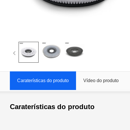
Caraterísticas do produto
Vídeo do produto
Caraterísticas do produto