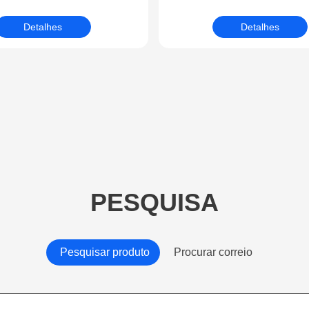
impeza eléctrica com
cabeça com cerdas d
Detalhes
Detalhes
ório longo extensível
inoxidável substituí
peza universal para
a, azulejos, lavatórios,
das de polimento para
automóveis
PESQUISA
Pesquisar produto
Procurar correio