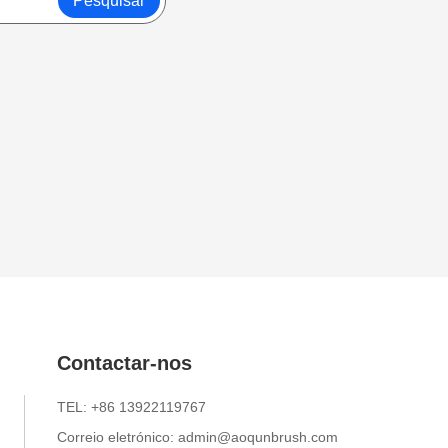
Pesquisar
Contactar-nos
TEL: +86 13922119767
Correio eletrónico: admin@aoqunbrush.com