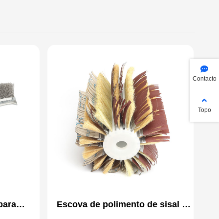
Contacto
Topo
para
Escova de polimento de sisal |
deira e
escovas de roda de fibra de sisal