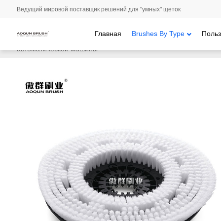
Ведущий мировой поставщик решений для "умных" щеток
Главная
Brushes By Type
Польз
Главная
/
Brushes By Type
/
Кисти для набора скрепок
/ Очист
автоматической машины