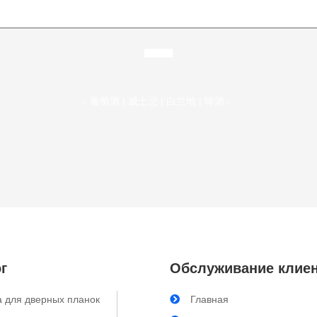
- 葡萄酒 | 威士忌 | 白兰地 | 啤酒 -.
г
Обслуживание клие
 для дверных планок
Главная