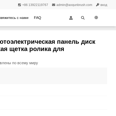
+86 13922119767
admin@aoqunbrush.com
вход
вяжитесь с нами
FAQ
 панели | Цилиндрическая роликовая щетка для
Фотоэлектрическая панель диск
кая щетка ролика для
влены по всему миру