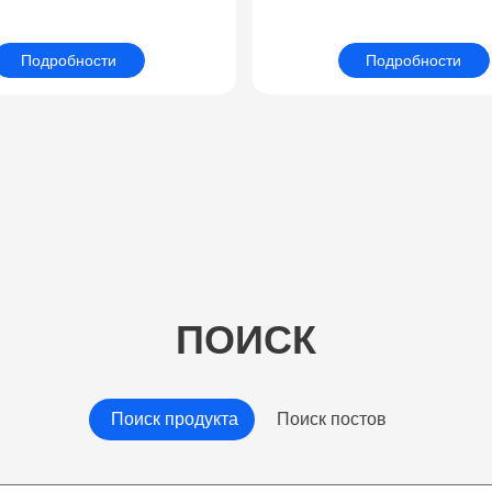
lectrostatic discharge)
Scrubber Brush with 
Safe Brushes
Long Attachment All 
Подробности
Подробности
Clean for Grout, Tiles, S
Polishing Pads
ПОИСК
Поиск продукта
Поиск постов