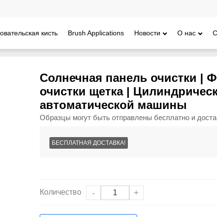
овательская кисть
Brush Applications
Новости
О нас
С
ка солнечной панели | Щетка для очистки диска фотоэлектрической
Солнечная панель очистки | 
очистки щетка | Цилиндричес
автоматической машины
Образцы могут быть отправлены бесплатно и доста
БЕСПЛАТНАЯ ДОСТАВКА!
Количество
-
+