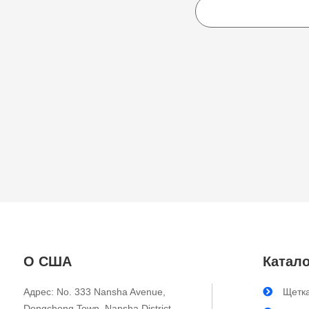
О США
Катало
Адрес: No. 333 Nansha Avenue,
Щетка
Dongchong Town, Nansha District,