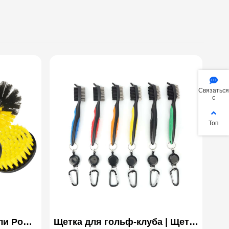
Связаться
с
Топ
ли Power
Щетка для гольф-клуба | Щетка