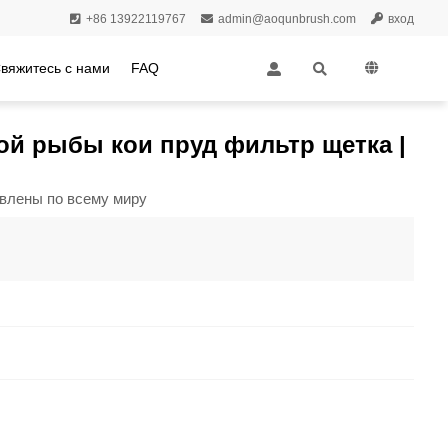
+86 13922119767
admin@aoqunbrush.com
вход
вяжитесь с нами
FAQ
ки |
ой рыбы кои пруд фильтр щетка |
влены по всему миру