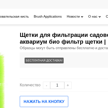
овательская кисть
Brush Applications
Новости
О нас
С
р щетки сад кои рыба пруд фильтр щетка | аквариум био фильтр щет
Щетки для фильтрации садов
аквариум био фильтр щетки |
Образцы могут быть отправлены бесплатно и доста
БЕСПЛАТНАЯ ДОСТАВКА!
Количество
-
+
НАЖАТЬ НА КНОПКУ