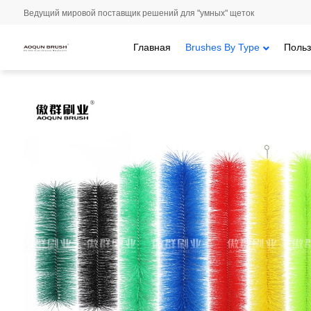
Ведущий мировой поставщик решений для "умных" щеток
Главная
Brushes By Type
Польз
Главная
/
Brushes By Type
/
Щетки с витой проволокой
/ Фильт