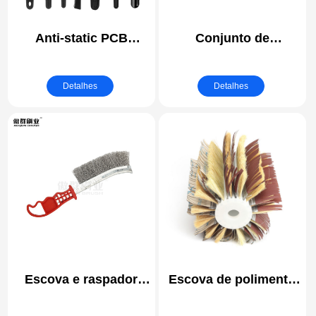
Anti-static PCB
Conjunto de
Cleaning Brush | ESD
acessórios de escova
(electrostatic
para berbequim
Detalhes
Detalhes
discharge) Safe
Escova de limpeza
Brushes
eléctrica com
acessório longo
extensível Limpeza
universal para
argamassa, azulejos,
lavatórios, almofadas
de polimento para
automóveis
Escova e raspador
Escova de polimento
para grelhador | Cabo
de sisal | escovas de