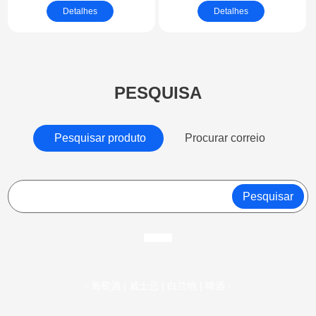
de madeira e cabeça
roda de fibra de sisal e
Detalhes
Detalhes
com cerdas de aço
lixa | escova de rolo de
inoxidável
sisal para polimento
substituíveis
de cilindros
PESQUISA
Pesquisar produto
Procurar correio
Pesquisar
- 葡萄酒 | 威士忌 | 白兰地 | 啤酒 -