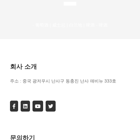
- 葡萄酒 | 威士忌 | 白兰地 | 啤酒 - 啤酒
회사 소개
주소 : 중국 광저우시 난사구 동충진 난사 애비뉴 333호
문의하기