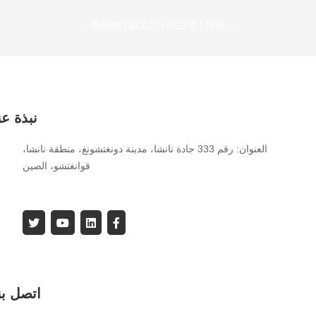
— 葡萄酒 | 威士忌 | 白兰地 | 啤酒 —
نبذة عن
العنوان: رقم 333 جادة نانشا، مدينة دونغتشونغ، منطقة نانشا،
قوانغتشو، الصين
اتصل بن