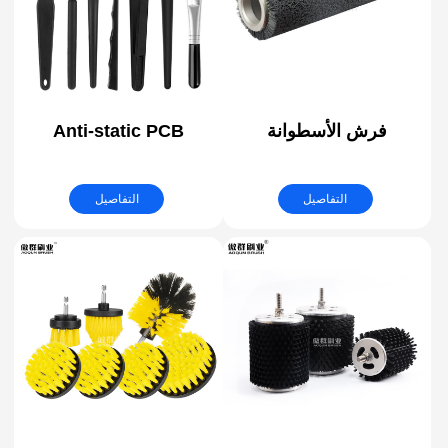
فرش الأسطوانة
Anti-static PCB
الأسطوانية المعقوفة |
Cleaning Brush | ESD
فرشاة الخضروات والفاكهة
(electrostatic
التفاصيل
التفاصيل
| فرش إزالة الأزيز وتلميع
discharge) Safe
المعادن | فرش الأدوية
Brushes