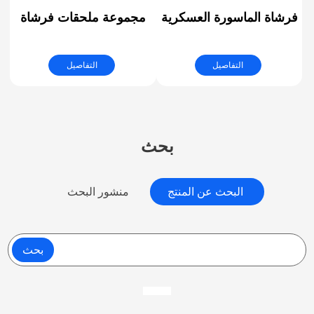
فرشاة الماسورة العسكرية
مجموعة ملحقات فرشاة
| تنظيف مدافع الجيش
الحفر مجموعة فرشاة
تنظيف كهربائية مع ملحق
التفاصيل
التفاصيل
طويل ممتد لجميع الأغراض
لتنظيف الجص والبلاط
والأحواض ووسادات تلميع
السيارات
بحث
البحث عن المنتج
منشور البحث
بحث