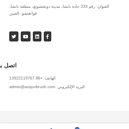
العنوان: رقم 333 جادة نانشا، مدينة دونغتشونغ، منطقة نانشا،
قوانغتشو، الصين
اتصل بن
الهاتف: +86 13922119767
البريد الإلكتروني: admin@aoqunbrush.com