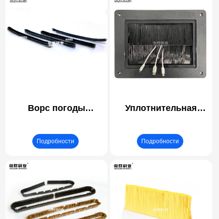
Ворс погоды
Уплотнительная
Stripping экран двери
щетка для напольных
уплотнения звуковой
втулок для полов с
Подробности
Подробности
порог |
повышенным
самоклеящиеся 3M
доступом | Щетка для
шерсть щетка ворс
прокладки кабелей |
Розетка для стола
конференц-стола
Розетка для рабочего