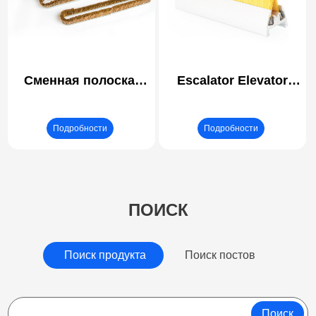
стола Втулка для
стола Flip Up
Сменная полоска-
Escalator Elevator
щетка для настенной/
Strip Brush | Elevator
потолочной насадки
Lift Side Escalator
Подробности
Подробности
пылесоса
Brush Guard | EN115
Complies Escalator
Apron Brush | Anti-
pinch Safety Panel
ПОИСК
Brush for Escalator
Поиск продукта
Поиск постов
Поиск