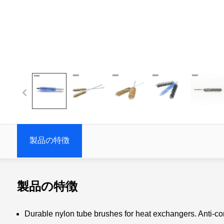
製品の特徴
製品の特徴
Durable nylon tube brushes for heat exchangers. Anti-cor