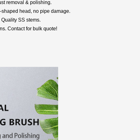
ust removal & polishing.
 U-shaped head, no pipe damage.
. Quality SS stems.
ns. Contact for bulk quote!