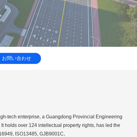
お問い合わせ
high-tech enterprise, a Guangdong Provincial Engineering
 holds over 124 intellectual property rights, has led the
ATF16949, ISO13485, GJB9001C,