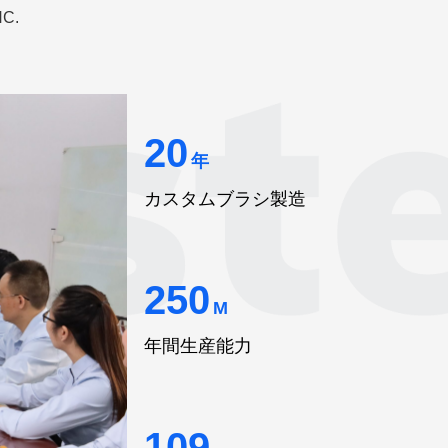
HC.
20
年
カスタムブラシ製造
250
M
年間生産能力
109