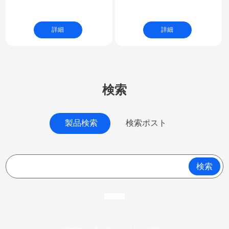
Strip Brush | Elevator
アウェザーブラシシール
Lift Side Escalator
｜ストリップブラシ
詳細
詳細
Brush Guard | EN115
Complies Escalator
Apron Brush | Anti-
pinch Safety Panel
検索
Brush for Escalator
製品検索
検索ポスト
検索