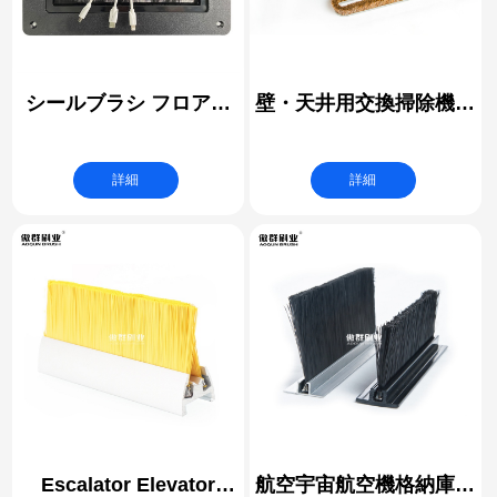
シールブラシ フロアグ
壁・天井用交換掃除機ノ
ロメット｜ケーブルマネ
ズルブラシストリップ
ジメントブラシ｜デスク
詳細
詳細
コンセントコンファレン
ステーブルソケット デ
スクトップグロメット
フリップアップ
Escalator Elevator
航空宇宙航空機格納庫ド