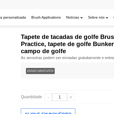
a personalizada
Brush Applications
Notícias
Sobre nós
de golfe, tapete de treino de golfe, tapete de treino de golfe, simula 
Tapete de tacadas de golfe Brus
Practice, tapete de golfe Bunke
campo de golfe
As amostras podem ser enviadas gratuitamente e entr
ENVIO GRATUITO!
Quantidade
-
+