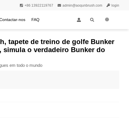
+86 13922119767
admin@aoqunbrush.com
login
Contactar-nos
FAQ
o verdadeiro bunker do campo de golfe
h, tapete de treino de golfe Bunker
r, simula o verdadeiro Bunker do
egues em todo o mundo