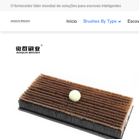
O fornecedor líder mundial de soluções para escovas inteligentes
Início
Brushes By Type
Escov
Início
/
Brushes By Type
/
Escovas de agrafos
/ Tapete de treino 