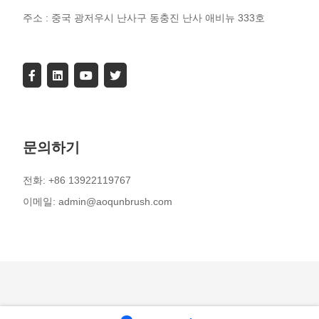
주소 : 중국 광저우시 난사구 동충진 난사 애비뉴 333호
문의하기
전화: +86 13922119767
이메일: admin@aoqunbrush.com