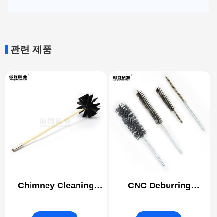
관련 제품
Chimney Cleaning
CNC Deburring
Brush Kit | Duct Vent
Twisted Brushes | 3C
Cleaning Brush Kit |
Electronics Precision |