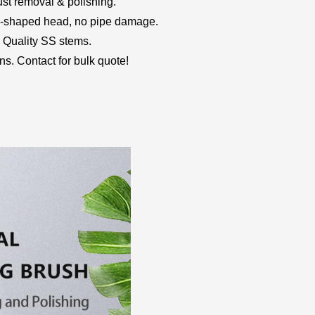
ust removal & polishing.
 U-shaped head, no pipe damage.
. Quality SS stems.
ns. Contact for bulk quote!