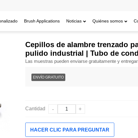
onalizado
Brush Applications
Noticias
Quiénes somos
C
s de alambre trenzado para tubos Cepillos de alambre para pulido indu
Cepillos de alambre trenzado p
pulido industrial | Tubo de co
Las muestras pueden enviarse gratuitamente y entrega
ENVÍO GRATUITO
Cantidad
-
+
HACER CLIC PARA PREGUNTAR