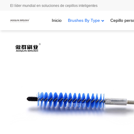
El líder mundial en soluciones de cepillos inteligentes
Inicio
Brushes By Type
Cepillo pers
Inicio
/
Brushes By Type
/
Cepillos de alambre trenzado
/ Cepillo