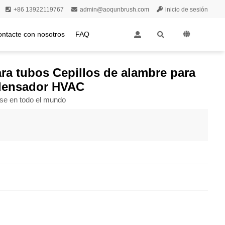
+86 13922119767
admin@aoqunbrush.com
inicio de sesión
ontacte con nosotros
FAQ
strial | Tubo de condensador HVAC
ara tubos Cepillos de alambre para
ndensador HVAC
rse en todo el mundo