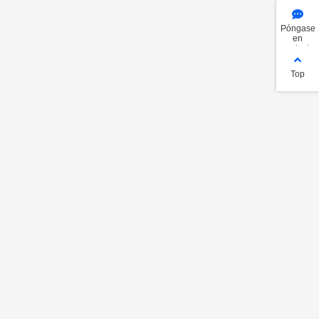
Póngase
en
contacto
con
Top