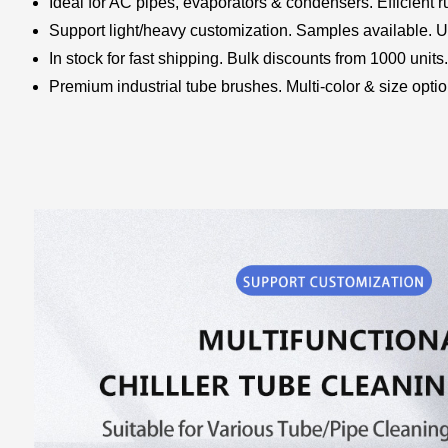
Ideal for AC pipes, evaporators & condensers. Efficient r
Support light/heavy customization. Samples available.
In stock for fast shipping. Bulk discounts from 1000 units
Premium industrial tube brushes. Multi-color & size optio