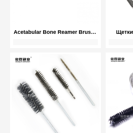
Acetabular Bone Reamer Brush |
Щетки
Orthopedic Instrument Cleaning
Инст
заусенце
дл