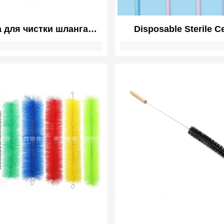
 для чистки шланга
Disposable Sterile Ce
бки CPAP | Чистка
Sampling Brush for P
нских инструментов
Soft Bristle Biocomp