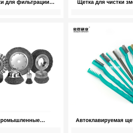
и для фильтрации
Щетка для чистки зм
вой рыбы кои пруд
холодильника с г
щетка | аквариум био
вентиляционным отве
фильтр щетки |
насадка для пылесос
для чистки змеев
холодильника
Промышленные
Автоклавируемая ще
овальные дисковые
чистки медицинс