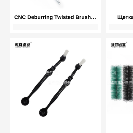
CNC Deburring Twisted Brushes
Щетка
| 3C Electronics Precision |
тру
Polishing Brushes for
медици
Smartphone