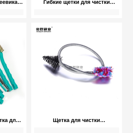
еевика
Гибкие щетки для чистки
ибким
эндоскопов | Мягкая
рстием |
неабразивная щетина
а Щетка
медицинского класса
ика
тка для
Щетка для чистки
ких
музыкальных инструментов |