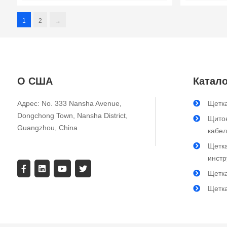
волокно | Очиститель
кондиционера
1
2
→
О США
Катало
Адрес: No. 333 Nansha Avenue,
Щетка
Dongchong Town, Nansha District,
Щиток
Guangzhou, China
кабе
Щетк
инст
Щетк
Щетк