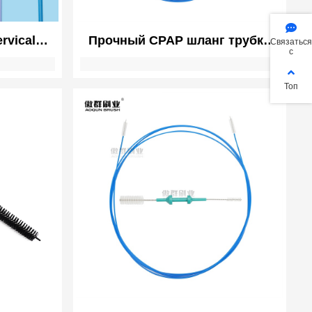
rvical
Прочный CPAP шланг трубки
Связаться
с
ap Smear
щетка очиститель | CPAP маска
atible
трубки увлажнитель очистки
Топ
щетка