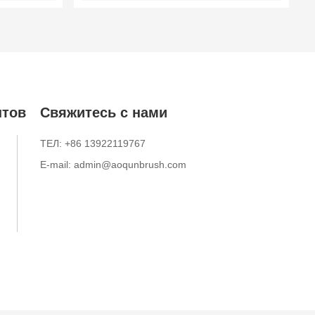
ументов
Щетки для чистки поршневых
отверстий | Щетка для чистки
мундштука трубы тромбона
нтов
Свяжитесь с нами
ТЕЛ: +86 13922119767
E-mail: admin@aoqunbrush.com