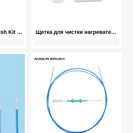
h Kit |
Щетка для чистки нагревателя
sh Kit |
электронных сигарет Vape
nd Rods