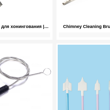
 для хонингования |
Chimney Cleaning Brus
румент для снятия
Duct Vent Cleaning Bru
в с цилиндров | Щетка
Nylon Brush Heads a
я точения плато
Detachable