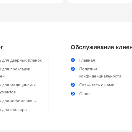
щетки
хирургических инстр
г
Обслуживание клие
 для дверных планок
Главная
 для прокладки
Политика
лей
конфиденциальности
а для медицинских
Свяжитесь с нами
рументов
О нас
а для кофемашины
а для фильтра