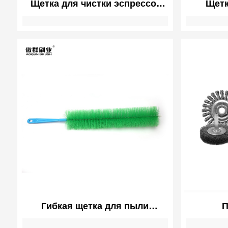
Щетка для чистки эспрессо-
Щетк
машины с ложкой Съемная
садо
головка щетки для чистки
фильтр 
кофемолки
Гибкая щетка для пыли
вентилятора | Ультра-тонкое
полир