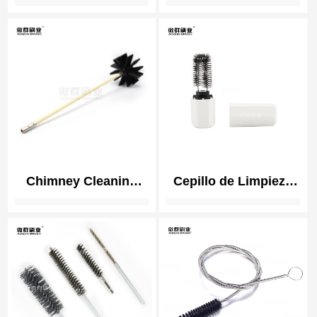
Reamer Brush |
bolas | Herramienta
Orthopedic
para desbarbar
Instrument Cleaning
cilindros | Cepillo
para bruñir meseta
Chimney Cleaning
Cepillo de Limpieza
Brush Kit | Duct Vent
para Calentador
Cleaning Brush Kit |
Cigarrillo Electrónico
Nylon Brush Heads
Vape
and Rods Detachable