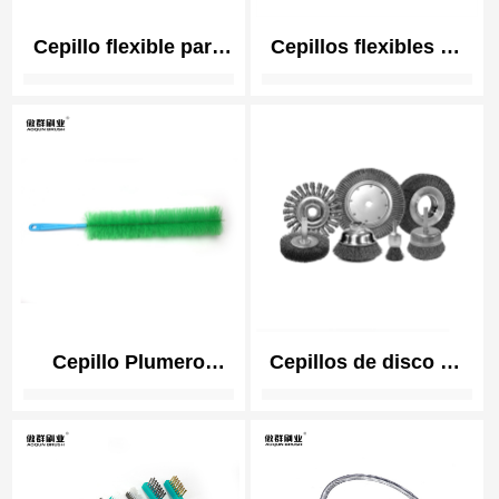
Cepillo flexible para
Cepillos flexibles de
secadora N Cepillo
limpieza de
para serpentín de
endoscopios | Cerdas
frigorífico | Accesorio
suaves no abrasivas
para aspiradora
y de grado médico
Cepillo para limpiar
serpentín de
frigorífico
Cepillo Plumero
Cepillos de disco de
Ventilador Flexible |
pulido industrial
Plumero Fibra
Ultrafina | Limpiador
Aire Acondicionado