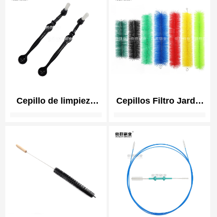
Soft Bristle
Cepillo Limpiador de
Biocompatible
Tubo de Máscara
CPAP Humidificador
Cepillo de limpieza
Cepillos Filtro Jardín
para cafeteras
Koi Fish Pond Filtro
espresso con
Cepillo | Acuario Bio
cuchara Cabezal de
Filtro Cepillos |
cepillo desmontable
para la limpieza del
molinillo de café