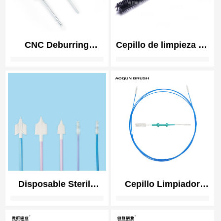
CNC Deburring
Cepillo de limpieza de
Twisted Brushes | 3C
mangueras de CPAP |
Electronics Precision
Limpieza de
| Polishing Brushes
instrumental médico
for Smartphone
Disposable Sterile
Cepillo Limpiador
Cervical Sampling
Duradero de Tubo de
Brush for Pap Smear
Manguera CPAP |