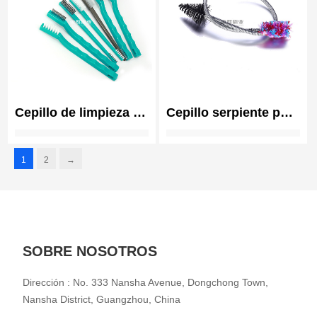
Cepillo de limpieza de
Cepillo serpiente para
instrumental médico-
limpieza de
quirúrgico
instrumentos
1
2
→
autoclavable
musicales | Cepillos
para limpieza de
orificios de pistón |
Cepillo para limpieza
de boquillas de
SOBRE NOSOTROS
trombón trompeta
Dirección : No. 333 Nansha Avenue, Dongchong Town,
Nansha District, Guangzhou, China