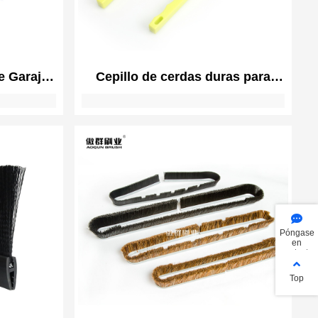
e Garaje |
Cepillo de cerdas duras para
lo Puerta
limpieza de grietas | Cepillo
 Puerta
limpiador de lechada, cepillo
para inodoro, cepillo para fregar
azulejos de ducha, herramientas
de limpieza de grietas para uso
doméstico, baño, cocina
Póngase
en
contacto
con
Top