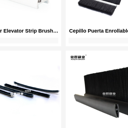
r Elevator Strip Brush |
Cepillo Puerta Enrollabl
or Lift Side Escalator
Cepillo Burletes | Cepil
uard | EN115 Complies
Corredera Barredera |
or Apron Brush | Anti-
Rápida
afety Panel Brush for
Escalator