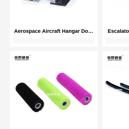
Aerospace Aircraft Hangar Door
Escalato
Weather Brush Seals | Strip
Elevat
Brush
Brush G
Escalat
pinch S