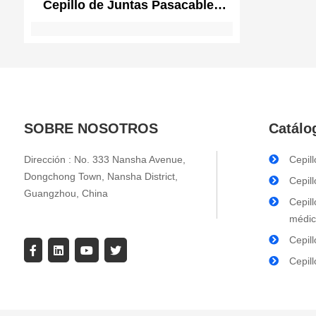
Cepillo de Juntas Pasacables
para Suelos Elevados | Cepillo
para Gestión de Cables | Toma
de Escritorio Toma de Mesa de
Conferencia Pasacables de
Escritorio Flip Up
SOBRE NOSOTROS
Catálo
Dirección : No. 333 Nansha Avenue,
Cepill
Dongchong Town, Nansha District,
Cepil
Guangzhou, China
Cepil
médi
Cepill
Cepill