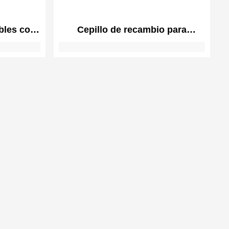
bles con
Cepillo de recambio para
pillo
boquilla de aspiración de
 Panel de
pared/techo
ntaje en
adas