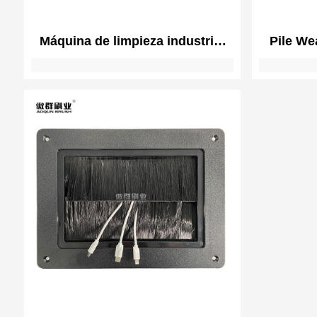
Máquina de limpieza industrial
Pile We
Cepillos espirales humectantes
Door Seal
Nylon | Máquina de cápsulas
Adhesi