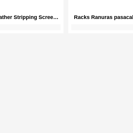
ather Stripping Screen
Racks Ranuras pasaca
 Sound Threshold | Self
tira de cepillo | Ce
ve 3M Wool Brush Pile
organizador de cables |
tira de cepillo para mo
rack 1U de 19 pulg