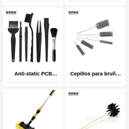
Reamer Brush |
Hangar Door Weather
Orthopedic
Brush Seals | Strip
Instrument Cleaning
Brush
Anti-static PCB
Cepillos para bruñir
Cleaning Brush | ESD
bolas | Herramienta
(electrostatic
para desbarbar
discharge) Safe
cilindros | Cepillo
Brushes
para bruñir meseta