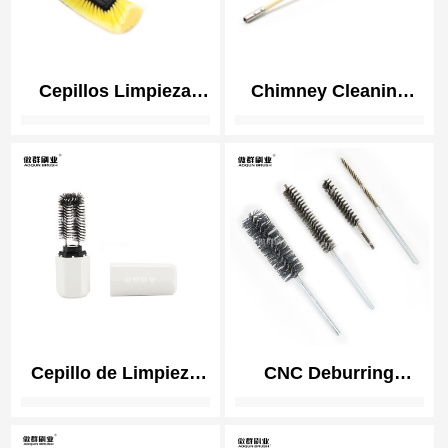
Cepillos Limpieza
Chimney Cleaning
Embarcaciones |
Brush Kit | Duct Vent
Cepillo Limpieza
Cleaning Brush Kit |
Casco
Nylon Brush Heads
Embarcaciones |
and Rods Detachable
Cepillo Limpieza
Cubierta
Cepillo de Limpieza
CNC Deburring
para Calentador
Twisted Brushes | 3C
Cigarrillo Electrónico
Electronics Precision