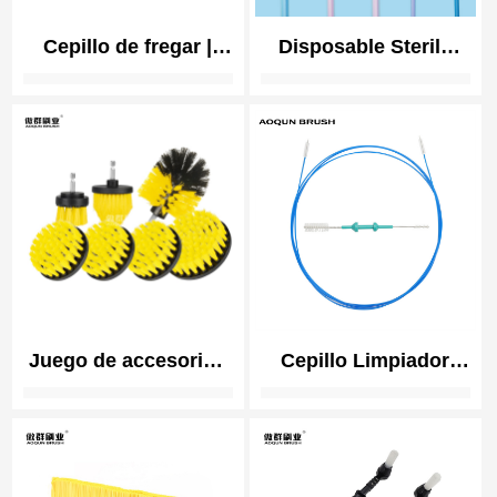
Cepillo de fregar |
Disposable Sterile
Cepillo de cocina de
Cervical Sampling
cerdas de nylon
Brush for Pap Smear
duraderas |
Soft Bristle
Fregavajillas con
Biocompatible
mango para sartenes,
fregadero, baño
Juego de accesorios
Cepillo Limpiador
de cepillo para
Duradero de Tubo de
taladro Cepillo
Manguera CPAP |
fregador eléctrico
Cepillo Limpiador de
con accesorio largo
Tubo de Máscara