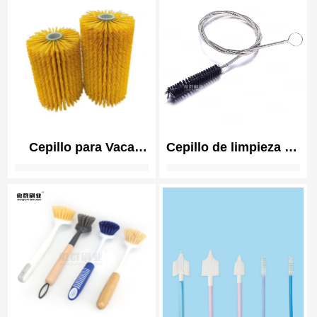
Vape
| Polishing Brushes
for Smartphone
Cepillo para Vaca
Cepillo de limpieza de
Cepillo para Ganado
mangueras de CPAP |
Cepillo para Rascar,
Limpieza de
Vaca, Caballo, Cabra,
instrumental médico
Cepillos para Ganado
para Rascar